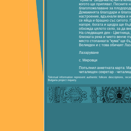
"Кумата" (водачката) мята кен
когото ще припяват. Песните 
благопожелаване за плодородие
Домакинята благодари и благо
настроение, вдъхнали вяра и 
се яйца и брашно със ситото. П
нагоре, богата и щедра ще бъд
обхожда цялото село, за да вн
На следващия ден - Цветница,
близката река и чието венче 
място стопанката "кума" ще бъ
Великден и с това обичаят Ла
Лазаруване
с. Мировци
Попълнил анкетната карта: М
читалищен секретар - читалищ
Tekstual information represent authentic folkore descriptions, r
Bulgaria project inquery.