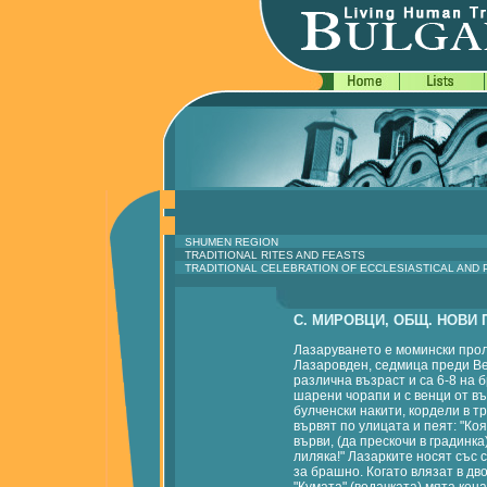
SHUMEN REGION
TRADITIONAL RITES AND FEASTS
TRADITIONAL CELEBRATION OF ECCLESIASTICAL AND
С. МИРОВЦИ, ОБЩ. НОВИ 
Лазаруването е момински прол
Лазаровден, седмица преди Ве
различна възраст и са 6-8 на б
шарени чорапи и с венци от в
булченски накити, кордели в т
вървят по улицата и пеят: "Коя
върви, (да прескочи в градинка
лиляка!" Лазарките носят със 
за брашно. Когато влязат в дв