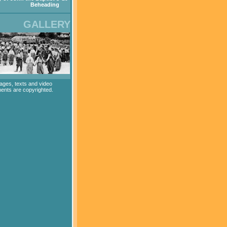
Beheading
GALLERY
mages, texts and video
ents are copyrighted.