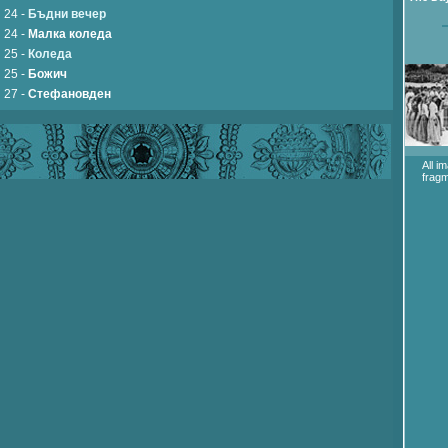
24 -
Бъдни вечер
24 -
Малка коледа
25 -
Коледа
25 -
Божич
27 -
Стефановден
All i
fragm