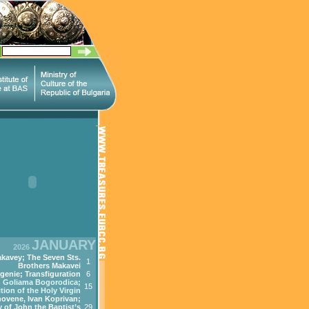
JANUARY
2026
kavey; The Seven Sts.
1
Brothers Makavei
genie; Transfiguration
6
Goliama Bogorodica;
15
tion of the Holy Virgin
ovene, Ivan Koprivan;
 of John the Baptist’s
29