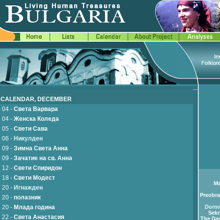
CALENDAR, DECEMBER
04 -
Света Варвара
04 -
Женска Коледа
05 -
Свети Сава
06 -
Никулден
09 -
Зимна Света Анна
09 -
Зачатие на св. Анна
12 -
Свети Спиридон
18 -
Свети Модест
Ma
20 -
Игнажден
Preobra
20 -
полазник
20 -
Млада година
Dormi
Sekn
22 -
Света Анастасия
The Day